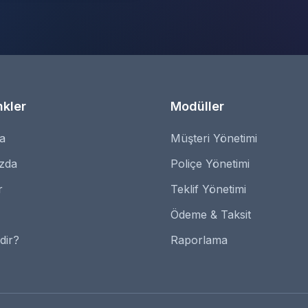
nkler
Modüller
a
Müşteri Yönetimi
zda
Poliçe Yönetimi
r
Teklif Yönetimi
Ödeme & Taksit
dir?
Raporlama