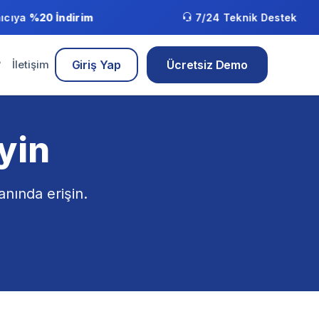
cıya
%20 İndirim
7/24 Teknik Destek
?
İletişim
Giriş Yap
Ücretsiz Demo
yin
anında erişin.