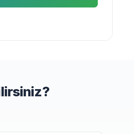
.
irsiniz?