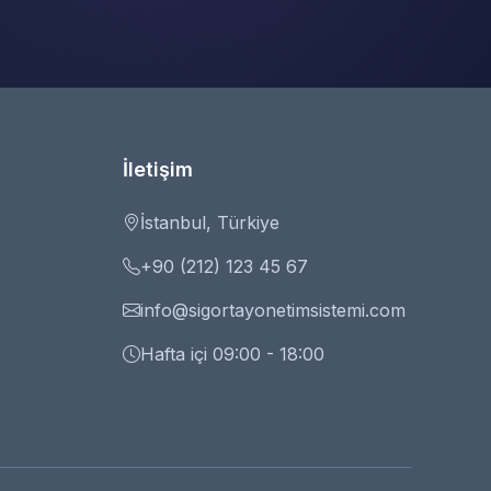
İletişim
İstanbul, Türkiye
+90 (212) 123 45 67
info@sigortayonetimsistemi.com
Hafta içi 09:00 - 18:00